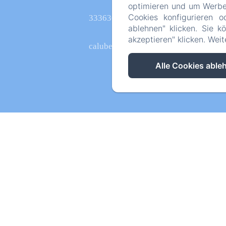
optimieren und um Werbeb
Cookies konfigurieren o
3336308895
ablehnen" klicken. Sie k
akzeptieren" klicken. Wei
calubellafossone@gmail.com
Alle Cookies able