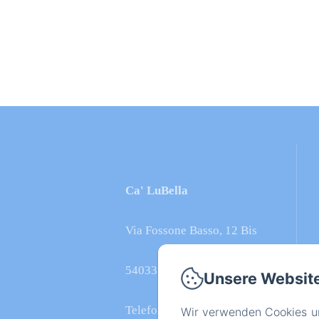
Ca' LuBella
Via Fossone Basso, 12 Bis
54033 - Carrara
Unsere Websit
Telefonnummer: +39
Wir verwenden Cookies un