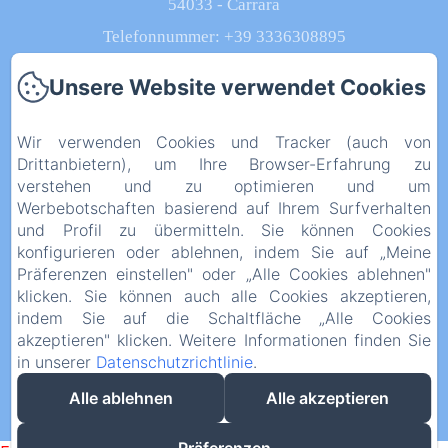
54033 - Carrara
Telefonnummer: +39 3336308895
calubellafossone@gmail.com
Unsere Website verwendet Cookies
Wir verwenden Cookies und Tracker (auch von
Drittanbietern), um Ihre Browser-Erfahrung zu
Startseite
verstehen und zu optimieren und um
Werbebotschaften basierend auf Ihrem Surfverhalten
Zimmer
und Profil zu übermitteln. Sie können Cookies
konfigurieren oder ablehnen, indem Sie auf „Meine
Kontakt
Präferenzen einstellen" oder „Alle Cookies ablehnen"
klicken. Sie können auch alle Cookies akzeptieren,
Rechtliche Informationen
indem Sie auf die Schaltfläche „Alle Cookies
akzeptieren" klicken. Weitere Informationen finden Sie
in unserer
Datenschutzrichtlinie
.
EN
IT
DE
Alle ablehnen
Alle akzeptieren
Powered mit Amenitiz