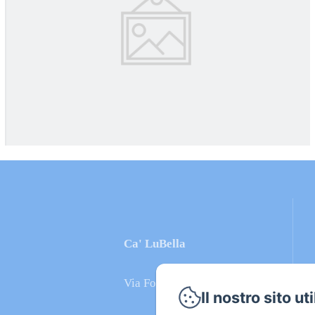
Ca' LuBella
Via Fossone Basso, 12 Bis
Il nostro sito ut