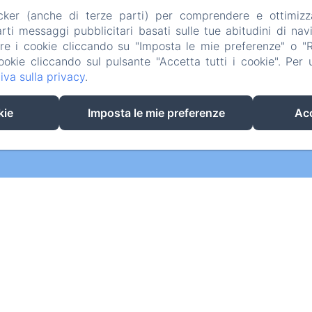
acker (anche di terze parti) per comprendere e ottimizz
ti messaggi pubblicitari basati sulle tue abitudini di navi
are i cookie cliccando su "Imposta le mie preferenze" o "Rif
ookie cliccando sul pulsante "Accetta tutti i cookie". Per ul
iva sulla privacy
.
EN
IT
DE
kie
Imposta le mie preferenze
Acc
Funziona con Amenitiz