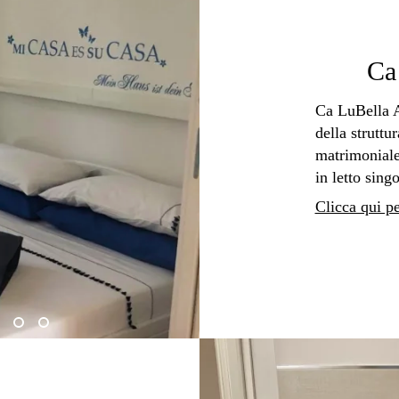
Ca
Ca LuBella A
della strutt
matrimoniale
in letto singo
Clicca qui p