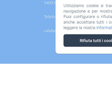
54033 - Carrara
Utilizziamo cookie e tr
navigazione e per mostrar
Puoi configurare o rifiut
Telefono: +39 3336308895
anche accettare tutti i c
leggere la nostra
Informat
calubellafossone@gmail.com
Rifiuta tutti i coo